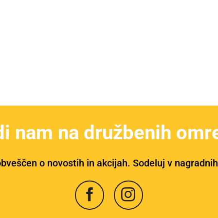
di nam na družbenih omre
bveščen o novostih in akcijah. Sodeluj v nagradnih