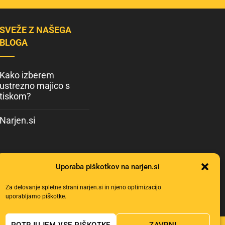
SVEŽE Z NAŠEGA
BLOGA
Kako izberem
ustrezno majico s
tiskom?
Narjen.si
Uporaba piškotkov na narjen.si
Za delovanje spletne strani narjen.si in njeno optimizacijo
uporabljamo piškotke.
POTRJUJEM VSE PIŠKOTKE
ZAVRNI