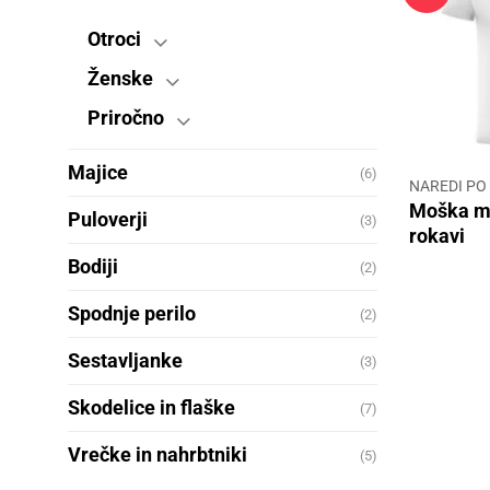
Otroci
Ženske
Priročno
Majice
(6)
NAREDI PO
Moška ma
Puloverji
(3)
rokavi
Bodiji
(2)
Spodnje perilo
(2)
Sestavljanke
(3)
Skodelice in flaške
(7)
Vrečke in nahrbtniki
(5)