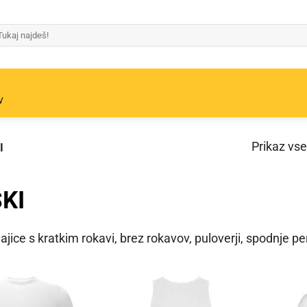
v
Prikaz vse
I
KI
ice s kratkim rokavi, brez rokavov, puloverji, spodnje per