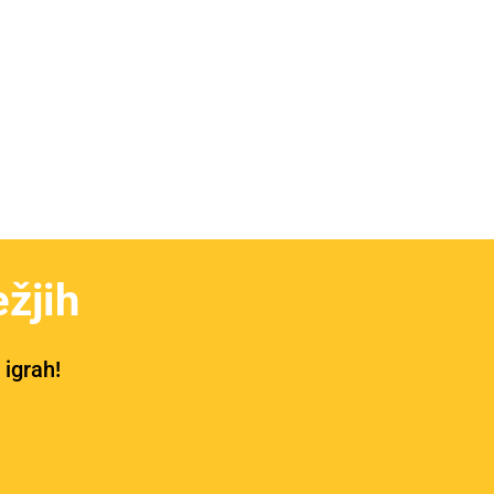
žjih
 igrah!