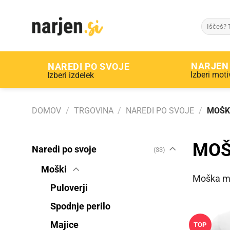
Skip
to
Išči:
content
NARJEN
NAREDI PO SVOJE
Izberi moti
Izberi izdelek
DOMOV
/
TRGOVINA
/
NAREDI PO SVOJE
/
MOŠK
MOŠ
Naredi po svoje
(33)
Moški
Moška maj
Puloverji
Spodnje perilo
Majice
TOP