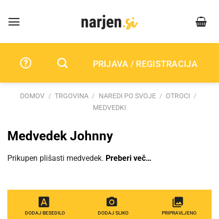
Skip
to
content
PRIJAVA / REGISTRACIJA
DOMOV
/
TRGOVINA
/
NAREDI PO SVOJE
/
OTROCI
/
MEDVEDKI
Medvedek Johnny
Prikupen plišasti medvedek.
Preberi več…
DODAJ BESEDILO
DODAJ SLIKO
PRIPRAVLJENO