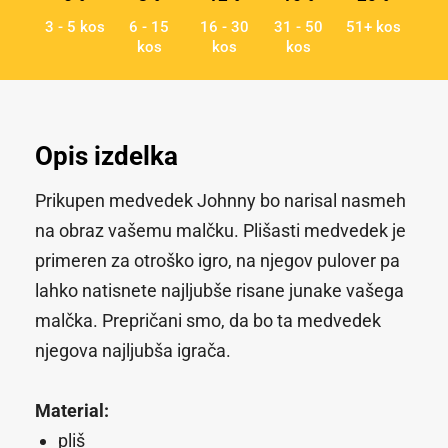
3 - 5 kos
6 - 15
16 - 30
31 - 50
51+ kos
kos
kos
kos
Opis izdelka
Prikupen medvedek Johnny bo narisal nasmeh
na obraz vašemu malčku. Plišasti medvedek je
primeren za otroško igro, na njegov pulover pa
lahko natisnete najljubše risane junake vašega
malčka. Prepričani smo, da bo ta medvedek
njegova najljubša igrača.
Material:
pliš