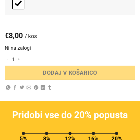
€
8,00
/ kos
Ni na zalogi
Medvedek Johnny količina
DODAJ V KOŠARICO
Pridobi vse do 20% popusta
5%
8%
12%
16%
20%