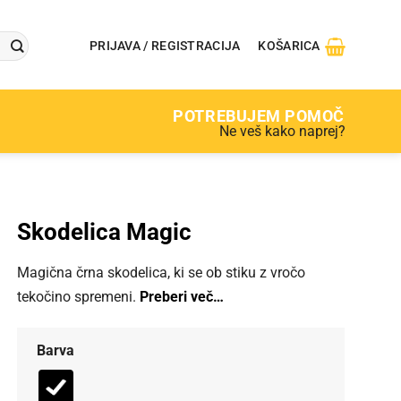
PRIJAVA / REGISTRACIJA
KOŠARICA
POTREBUJEM POMOČ
Ne veš kako naprej?
Skodelica Magic
Magična črna skodelica, ki se ob stiku z vročo
tekočino spremeni.
Preberi več…
Barva