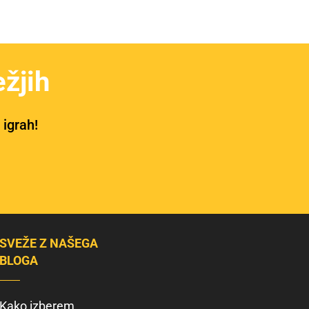
žjih
 igrah!
SVEŽE Z NAŠEGA
BLOGA
Kako izberem