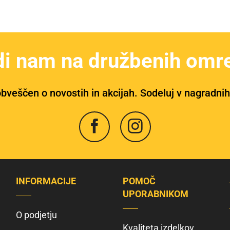
di nam na družbenih omre
bveščen o novostih in akcijah. Sodeluj v nagradnih
INFORMACIJE
POMOČ
UPORABNIKOM
O podjetju
Kvaliteta izdelkov