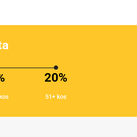
ta
%
20%
 kos
51+ kos