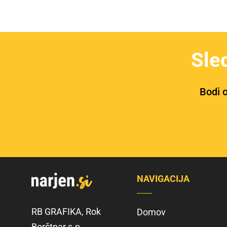
Sle
Bodi o
NAVIGACIJA
RB GRAFIKA, Rok
Domov
Borštnar s.p.