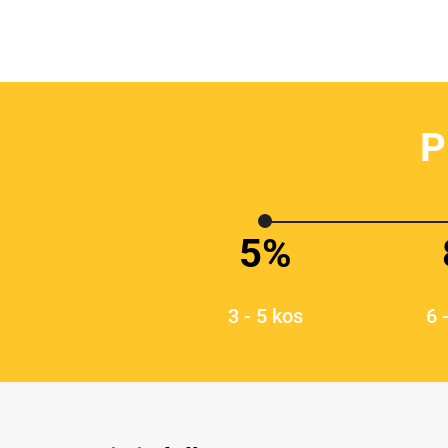
P
5%
3 - 5 kos
6 