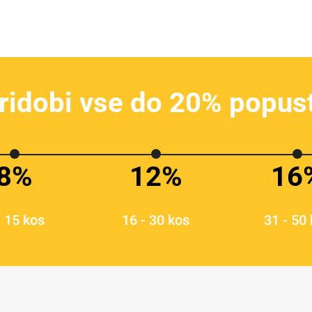
ridobi vse do 20% popus
8%
12%
16
- 15 kos
16 - 30 kos
31 - 50