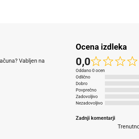
Ocena izdleka
0,0
računa? Vabljen na
Oddano 0 ocen
Odlično
Dobro
Povprečno
Zadovoljivo
Nezadovoljivo
Zadnji komentarji
Trenutno