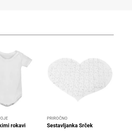
VOJE
PRIROČNO
kimi rokavi
Sestavljanka Srček