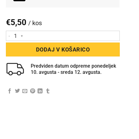
€
5,50
/ kos
Skodelica Magic količina
DODAJ V KOŠARICO
Predviden datum odpreme ponedeljek
10. avgusta - sreda 12. avgusta.